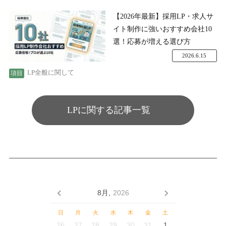
【2026年最新】採用LP・求人サ
イト制作に強いおすすめ会社10
選！応募が増える選び方
2026.6.15
LP全般に関して
LPに関する記事一覧
8月,
2026
日
月
火
水
木
金
土
26
27
28
29
30
31
1