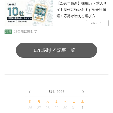
【2026年最新】採用LP・求人サ
イト制作に強いおすすめ会社10
選！応募が増える選び方
2026.6.15
LP全般に関して
LPに関する記事一覧
8月,
2026
日
月
火
水
木
金
土
26
27
28
29
30
31
1