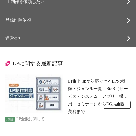
LP制作を依頼したい
登録削除依頼
運営会社
LPに関する最新記事
LP制作.jpが対応できるLPの種
類・ジャンル一覧｜BtoB（サー
ビス・システム・アプリ・採
用・セミナー）からEC・通販・
2026.7.24
美容まで
LP全般に関して