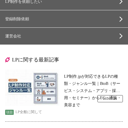
LP制作を依頼したい
登録削除依頼
運営会社
LPに関する最新記事
LP制作.jpが対応できるLPの種
類・ジャンル一覧｜BtoB（サー
ビス・システム・アプリ・採
用・セミナー）からEC・通販・
2026.7.24
美容まで
LP全般に関して