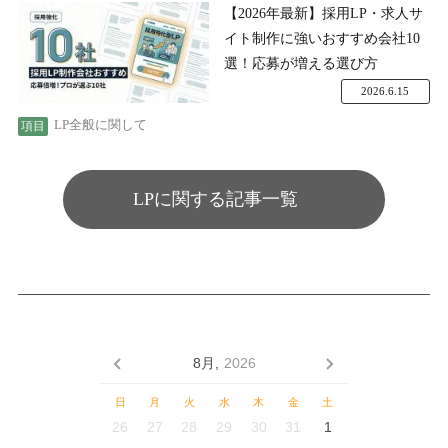
【2026年最新】採用LP・求人サ
イト制作に強いおすすめ会社10
選！応募が増える選び方
2026.6.15
LP全般に関して
LPに関する記事一覧
8月,
2026
日
月
火
水
木
金
土
26
27
28
29
30
31
1