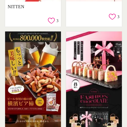
NITTEN
3
3