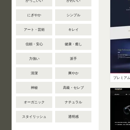
かっこいい
かわいい
にぎやか
シンプル
アート・芸術
キレイ
信頼・安心
健康・癒し
力強い
派手
清潔
爽やか
神秘
高級・セレブ
オーガニック
ナチュラル
スタイリッシュ
透明感