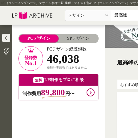
LP（ランディングページ）デザイン参考一覧
業種・テイスト別のLP（ランディングページ）デザ
デザイン
PCデザイン
SPデザイン
PCデザイン総登録数
46,038
登録数
最高峰の
No.1
※弊社実績数ではありません
LP制作をプロに相談
無料
おすすめ
89,800
制作費用
円〜