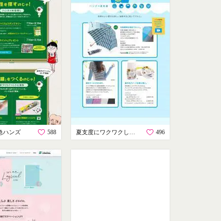
急ハンズ
588
夏支度にワクワクしよう！
496