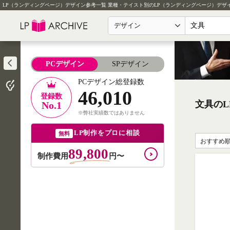
LP（ランディングページ）デザイン参考一覧
業種・テイスト別のLP（ランディングページ）デザ
デザイン
PCデザイン
SPデザイン
PCデザイン総登録数
46,010
登録数
文具のL
No.1
※弊社実績数ではありません
LP制作をプロに相談
無料
おすすめ
89,800
制作費用
円〜