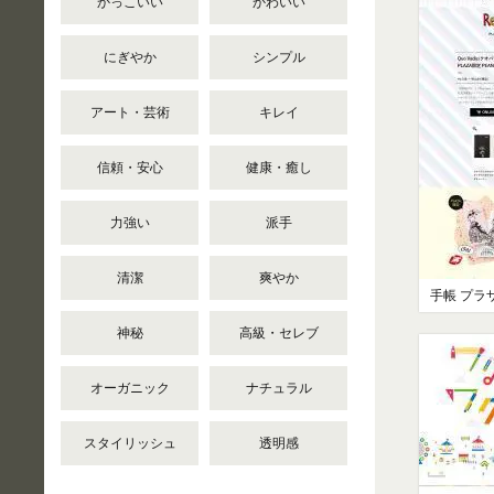
かっこいい
かわいい
にぎやか
シンプル
アート・芸術
キレイ
信頼・安心
健康・癒し
力強い
派手
清潔
爽やか
手帳 プラザ 
神秘
高級・セレブ
オーガニック
ナチュラル
スタイリッシュ
透明感