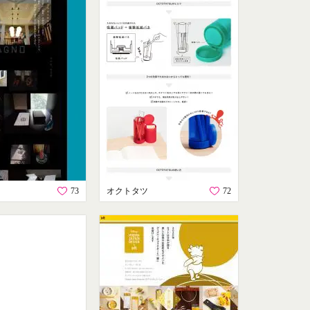
73
オクトタツ
72