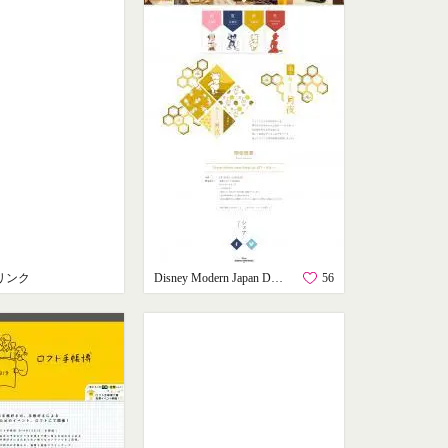
リンク
Disney Modern Japan Design by LOFT｜ロフト
56