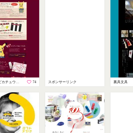
一番くじ ピカチュウ＆フレンズ～和モダンアート～
74
スポンサーリンク
裏具文具