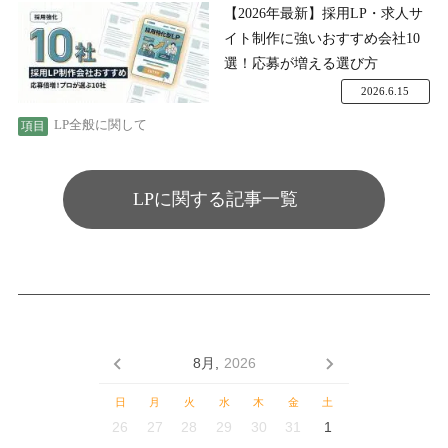
【2026年最新】採用LP・求人サ
イト制作に強いおすすめ会社10
選！応募が増える選び方
2026.6.15
LP全般に関して
LPに関する記事一覧
8月,
2026
日
月
火
水
木
金
土
26
27
28
29
30
31
1