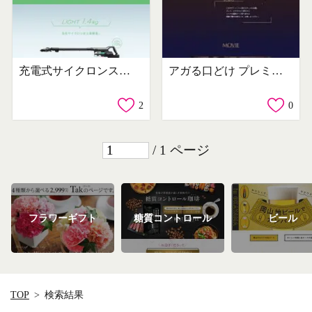
充電式サイクロンスティッククリーナーSCD-L1P
アガる口どけ プレミアムガーナ
2
0
/ 1 ページ
フラワーギフト
糖質コントロール
ビール
TOP
検索結果