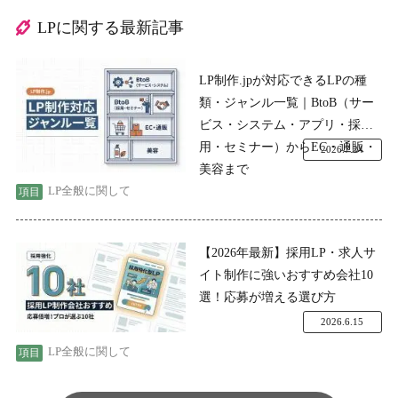
LPに関する最新記事
LP制作.jpが対応できるLPの種
類・ジャンル一覧｜BtoB（サー
ビス・システム・アプリ・採
用・セミナー）からEC・通販・
2026.7.24
美容まで
LP全般に関して
【2026年最新】採用LP・求人サ
イト制作に強いおすすめ会社10
選！応募が増える選び方
2026.6.15
LP全般に関して