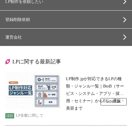
LP制作を依頼したい
登録削除依頼
運営会社
LPに関する最新記事
LP制作.jpが対応できるLPの種
類・ジャンル一覧｜BtoB（サー
ビス・システム・アプリ・採
用・セミナー）からEC・通販・
2026.7.24
美容まで
LP全般に関して