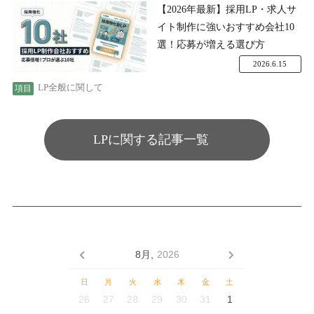
【2026年最新】採用LP・求人サ
イト制作に強いおすすめ会社10
選！応募が増える選び方
2026.6.15
LP全般に関して
LPに関する記事一覧
8月,
2026
日
月
火
水
木
金
土
26
27
28
29
30
31
1