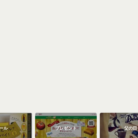
ール
プレゼント
父の日