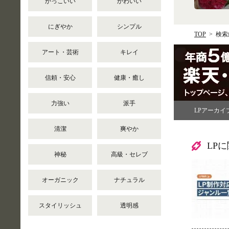
かっこいい
かわいい
にぎやか
シンプル
TOP
検索
アート・芸術
キレイ
信頼・安心
健康・癒し
力強い
派手
LPアーカイ
清潔
爽やか
LP
神秘
高級・セレブ
オーガニック
ナチュラル
スタイリッシュ
透明感