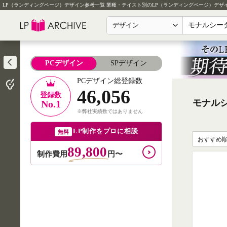
LP（ランディングページ）デザイン参考一覧
業種・テイスト別のLP（ランディングページ）デザ
デザイン
PCデザイン
SPデザイン
PCデザイン総登録数
46,056
登録数
モナルシ
No.1
※弊社実績数ではありません
LP制作をプロに相談
無料
おすすめ
89,800
制作費用
円〜