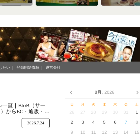
したい
登録削除依頼
運営会社
8月,
2026
ル一覧｜BtoB（サー
日
月
火
水
木
金
土
）からEC・通販・美
26
27
28
29
30
31
1
2
3
4
5
6
7
8
2026.7.24
9
10
11
12
13
14
15