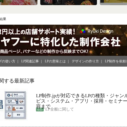
結果
ブの使い方
LP関連記事
LPの意味とは
デザインの作り方
LP制作を依頼
に関する最新記事
LP制作.jpが対応できるLPの種類・ジャン
ビス・システム・アプリ・採用・セミナー
容まで
LP全般に関して