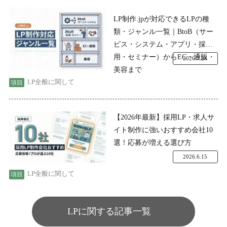
LP制作.jpが対応できるLPの種
類・ジャンル一覧｜BtoB（サー
ビス・システム・アプリ・採
用・セミナー）からEC・通販・
2026.7.24
美容まで
LP全般に関して
【2026年最新】採用LP・求人サ
イト制作に強いおすすめ会社10
選！応募が増える選び方
2026.6.15
LP全般に関して
LPに関する記事一覧