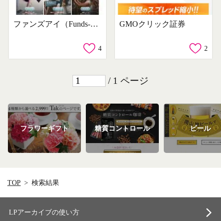
ファンズアイ（Funds-i）
GMOクリック証券
4
2
/ 1 ページ
フラワーギフト
糖質コントロール
ビール
TOP
検索結果
LPアーカイブの使い方