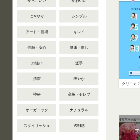
かっこいい
かわいい
にぎやか
シンプル
アート・芸術
キレイ
信頼・安心
健康・癒し
力強い
派手
清潔
爽やか
神秘
高級・セレブ
オーガニック
ナチュラル
スタイリッシュ
透明感
フ