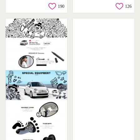
190
126