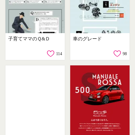
子育てママのＱ&Ｄ
車のグレード
114
98