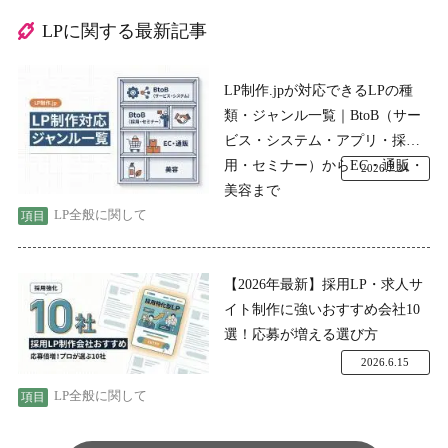
LPに関する最新記事
LP制作.jpが対応できるLPの種
類・ジャンル一覧｜BtoB（サー
ビス・システム・アプリ・採
用・セミナー）からEC・通販・
2026.7.24
美容まで
LP全般に関して
【2026年最新】採用LP・求人サ
イト制作に強いおすすめ会社10
選！応募が増える選び方
2026.6.15
LP全般に関して