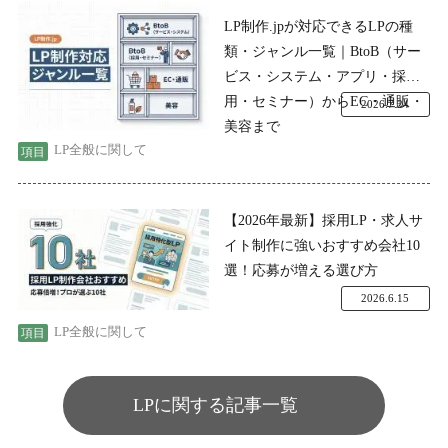
LP制作.jpが対応できるLPの種
類・ジャンル一覧｜BtoB（サー
ビス・システム・アプリ・採
用・セミナー）からEC・通販・
2026.7.24
美容まで
LP全般に関して
【2026年最新】採用LP・求人サ
イト制作に強いおすすめ会社10
選！応募が増える選び方
2026.6.15
LP全般に関して
LPに関する記事一覧