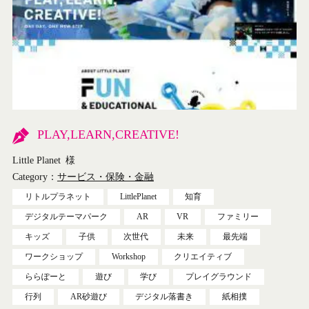
PLAY,LEARN,CREATIVE!
Little Planet
様
Category：
サービス・保険・金融
リトルプラネット
LittlePlanet
知育
デジタルテーマパーク
AR
VR
ファミリー
キッズ
子供
次世代
未来
最先端
ワークショップ
Workshop
クリエイティブ
ららぽーと
遊び
学び
プレイグラウンド
行列
AR砂遊び
デジタル落書き
紙相撲