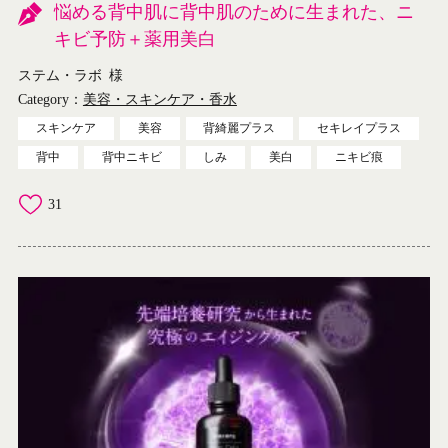
悩める背中肌に背中肌のために生まれた、ニ
キビ予防＋薬用美白
ステム・ラボ
様
Category：
美容・スキンケア・香水
スキンケア
美容
背綺麗プラス
セキレイプラス
背中
背中ニキビ
しみ
美白
ニキビ痕
31