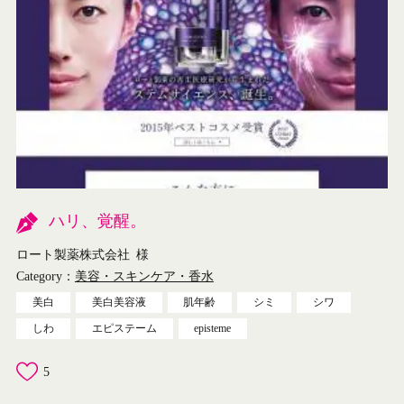
ハリ、覚醒。
ロート製薬株式会社
様
Category：
美容・スキンケア・香水
美白
美白美容液
肌年齢
シミ
シワ
しわ
エピステーム
episteme
5