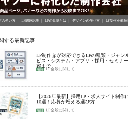
ブの使い方
LP関連記事
LPの意味とは
デザインの作り方
LP制作を依頼
に関する最新記事
LP制作.jpが対応できるLPの種類・ジャン
ビス・システム・アプリ・採用・セミナー
容まで
LP全般に関して
【2026年最新】採用LP・求人サイト制
10選！応募が増える選び方
LP全般に関して