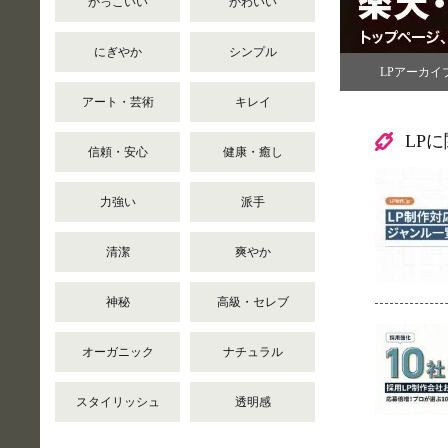
かっこいい
かわいい
にぎやか
シンプル
LPアーカイ
アート・芸術
キレイ
LP
信頼・安心
健康・癒し
力強い
派手
清潔
爽やか
神秘
高級・セレブ
オーガニック
ナチュラル
スタイリッシュ
透明感