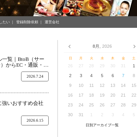
したい
登録削除依頼
運営会社
8月,
2026
ル一覧｜BtoB（サー
日
月
火
水
木
金
土
）からEC・通販・美
26
27
28
29
30
31
1
2
3
4
5
6
7
8
2026.7.24
9
10
11
12
13
14
15
16
17
18
19
20
21
22
作に強いおすすめ会社
23
24
25
26
27
28
29
30
31
1
2
3
4
5
2026.6.15
日別アーカイブ一覧