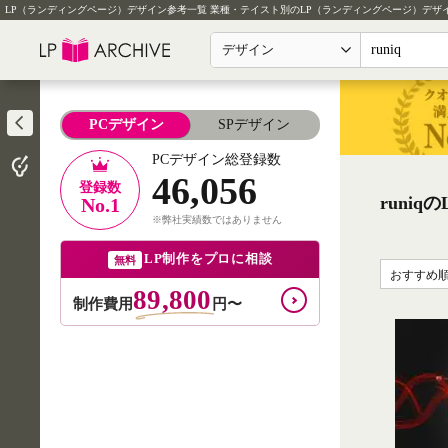
LP（ランディングページ）デザイン参考一覧
業種・テイスト別のLP（ランディングページ）デザ
デザイン
PCデザイン
SPデザイン
PCデザイン総登録数
46,056
登録数
runi
No.1
※弊社実績数ではありません
LP制作をプロに相談
無料
おすすめ
89,800
制作費用
円〜