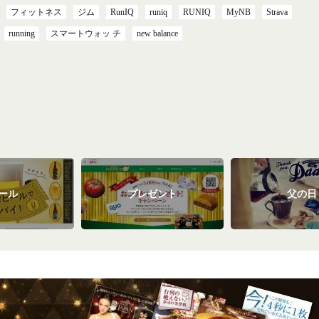
フィットネス
ジム
RunIQ
runiq
RUNIQ
MyNB
Strava
running
スマートウォッ チ
new balance
ール
プレゼント
父の日