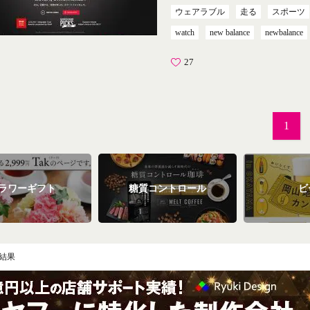
ウェアラブル
走る
スポーツ
watch
new balance
newbalance
27
1
ラワーギフト
糖質コントロール
ビ
結果