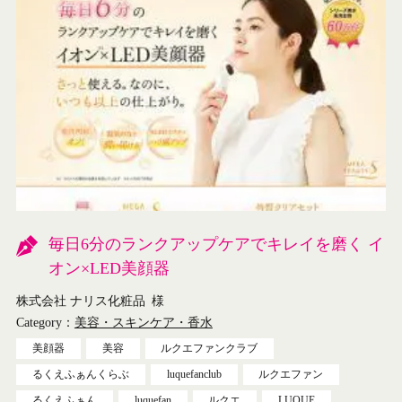
毎日6分のランクアップケアでキレイを磨く イ
オン×LED美顔器
株式会社 ナリス化粧品
様
Category：
美容・スキンケア・香水
美顔器
美容
ルクエファンクラブ
るくえふぁんくらぶ
luquefanclub
ルクエファン
るくえふぁん
luquefan
ルクエ
LUQUE