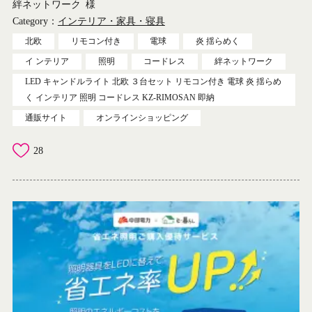
絆ネットワーク
様
Category：
インテリア・家具・寝具
北欧
リモコン付き
電球
炎 揺らめく
イ ンテリア
照明
コードレス
絆ネットワーク
LED キャンドルライト 北欧 ３台セット リモコン付き 電球 炎 揺らめ
く インテリア 照明 コードレス KZ-RIMOSAN 即納
通販サイト
オンラインショッピング
28