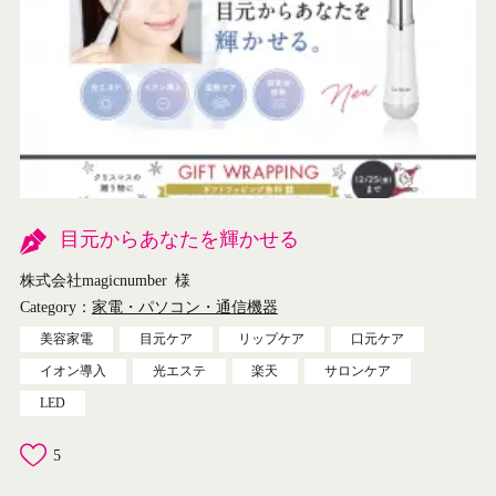
目元からあなたを輝かせる
株式会社magicnumber
様
Category：
家電・パソコン・通信機器
美容家電
目元ケア
リップケア
口元ケア
イオン導入
光エステ
楽天
サロンケア
LED
5