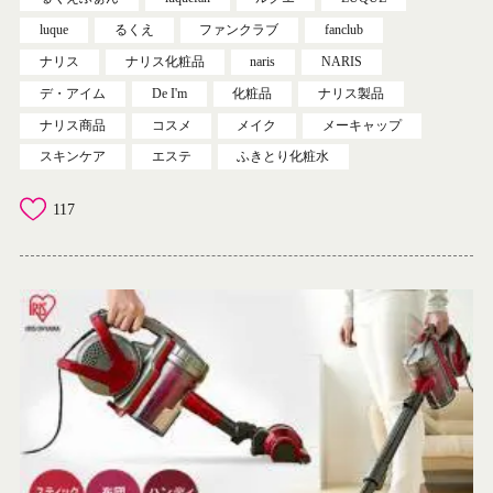
luque
るくえ
ファンクラブ
fanclub
ナリス
ナリス化粧品
naris
NARIS
デ・アイム
De I'm
化粧品
ナリス製品
ナリス商品
コスメ
メイク
メーキャップ
スキンケア
エステ
ふきとり化粧水
117