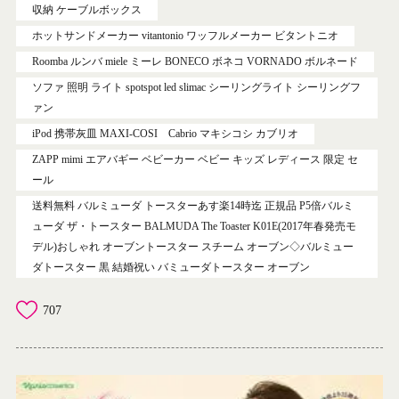
収納 ケーブルボックス
ホットサンドメーカー vitantonio ワッフルメーカー ビタントニオ
Roomba ルンバ miele ミーレ BONECO ボネコ VORNADO ボルネード
ソファ 照明 ライト spotspot led slimac シーリングライト シーリングフ
ァン
iPod 携帯灰皿 MAXI-COSI Cabrio マキシコシ カブリオ
ZAPP mimi エアバギー ベビーカー ベビー キッズ レディース 限定 セ
ール
送料無料 バルミューダ トースターあす楽14時迄 正規品 P5倍バルミ
ューダ ザ・トースター BALMUDA The Toaster K01E(2017年春発売モ
デル)おしゃれ オーブントースター スチーム オーブン◇バルミュー
ダトースター 黒 結婚祝い バミューダトースター オーブン
707