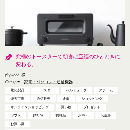
究極のトースターで朝食は至福のひとときに
変わる。
plywood
様
Category：
家電・パソコン・通信機器
電化製品
トースター
バルミューダ
スチーム
楽天市場
通信販売
通販
ショッピング
オンラインショッピング
買い物
プレゼント
ギフト
贈り物
贈答品
お中元
お歳暮
お買い得