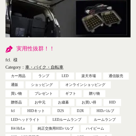
実用性抜群！！
fcl.
様
Category：
車・バイク・自転車
カー用品
ランプ
LED
楽天市場
通信販売
通販
ショッピング
オンラインショッピング
買い物
プレゼント
ギフト
贈り物
贈答品
お中元
お歳暮
お買い得
HID
fcl
HIDキット
D2S
D2R
HIDバルブ
LEDヘッドライト
LEDルームランプ
ルームランプ
H4 Hi/Lo
純正交換用HIDバルブ
ハイビーム