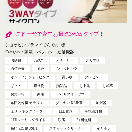
これ一台で家中お掃除3WAYタイプ！
ショッピングランドでんでん
様
Category：
家電・パソコン・通信機器
掃除機
3WAY
クリーナー
楽天市場
通信販売
通販
ショッピング
オンラインショッピング
買い物
プレゼント
ギフト
贈り物
贈答品
お中元
お歳暮
お買い得
家電
アイリスオーヤマ
布団乾燥機 カラリエ
ダイキン DAIKIN
加湿器
IHクッキングヒーター
LED電球
空気清浄機
LEDシーリングライト
暖房
送料無料
象印 ZOJIRUSHI
スティッククリーナー
イヤホン