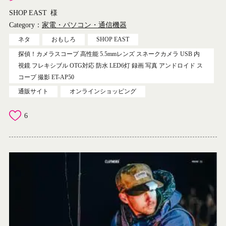
SHOP EAST
様
Category：
家電・パソコン・通信機器
ネタ
おもしろ
SHOP EAST
探偵！カメラスコープ 高性能 5.5mmレンズ スネークカメラ USB 内
視鏡 フレキシブル OTG対応 防水 LED6灯 録画 写真 アンドロイド ス
コープ 撮影 ET-AP50
通販サイト
オンラインショッピング
6