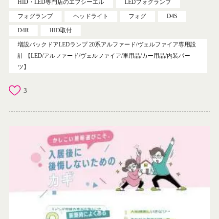
HID・LED専門店のエフシーエル
LEDフォグランプ
フォグランプ
ヘッドライト
フォグ
D4S
D4R
HID取付
増設バックドアLEDランプ 20系アルファード/ヴェルファイア専用設
計 【LED/アルファード/ヴェルファイア/車用品/カー用品/内装パー
ツ】
3