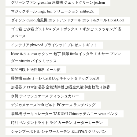
グリーンファン green fan 扇風機 ジェットクリーン jetclean
マジックボール magic ball ソリューション antibac2k
ダイソン dyson 扇風機 ホットアンドクール ホット&クール Hot＆Cool
ゴミ箱 ごみ箱 ダストbox ダストボックス くずかご スタッキング 省
スペース
インテリア plywood プライウッド プレゼント ギフト
lekue ルクエ oxo オクソー 包丁 貝印 iittala イッタラ ミキサー ブレン
ダー vitamix バイタミックス
5250円以上 送料無料 メール便
掃除機 miele ミーレ Cat＆Dog キャット＆ドッグ S6250
加湿器 アロマ加湿器 空気清浄機 加湿空気清浄機 蚊取り線香
水筒 ティッシュケース ティッシュカバー
デジカメケース built ビルト PCケース ランチバッグ
扇風機 サーキュレーター TAKUMI Chimney チムニー venta ベンタ
時計 ペンダントライト ラグ カーテン オーダーカーテン
シャンプーボトル シャワーカーテン KLIPPAN クリッパン