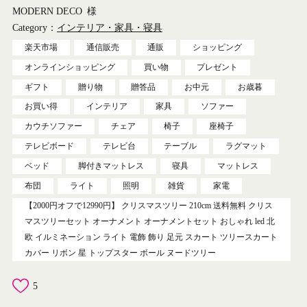
MODERN DECO
様
Category：
インテリア・家具・寝具
楽天市場
通信販売
通販
ショッピング
オンラインショッピング
買い物
プレゼント
ギフト
贈り物
贈答品
お中元
お歳暮
お買い得
インテリア
家具
ソファー
カウチソファー
チェア
椅子
座椅子
テレビボード
テレビ台
テーブル
ラグマット
ベッド
脚付きマットレス
寝具
マットレス
布団
ライト
照明
雑貨
家電
【2000円オフで12990円】 クリスマスツリー 210cm 送料無料 クリス
マスツリーセット オーナメント オーナメントセット おしゃれ led 北
欧 イルミネーション ライト 電飾 飾り 足元 スカート ツリースカート
カバー リボン 星 トップスター ボール ヌードツリー
5