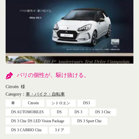
パリの個性が、駆け抜ける。
Citroën
様
Category：
車・バイク・自転車
車
Citroën
シトロエン
DS3
DS AUTOMOBILES
DS
DS 3
DS 3 Chic
DS 3 Chic DS LED Vision Package
DS 3 Sport Chic
DS 3 CABRIO Chic
3ドア