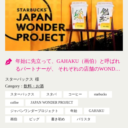
年始に先立って、GAHAKU（画伯）と呼ばれ
るパートナーが、 それぞれの店舗のWONDER
な魅力を書き初めにしたためました。
スターバックス
様
Category：
飲料・お酒
スターバックス
スタバ
コーヒー
starbucks
coffee
JAPAN WONDER PROJECT
ジャパンワンダープロジェクト
年始
GAHAKU
画伯
ビッグ
書き初め
バリスタ