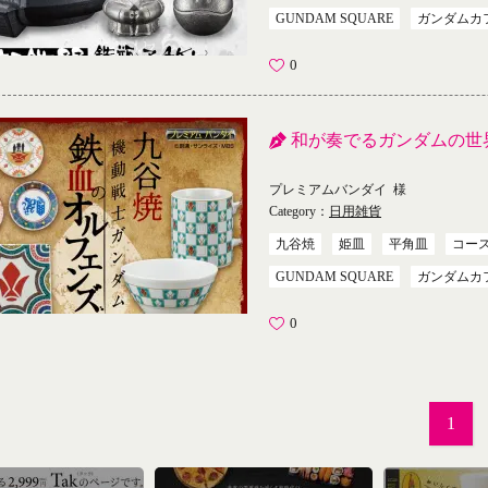
GUNDAM SQUARE
ガンダムカ
0
和が奏でるガンダムの世
プレミアムバンダイ
様
Category：
日用雑貨
九谷焼
姫皿
平角皿
コー
GUNDAM SQUARE
ガンダムカ
0
1