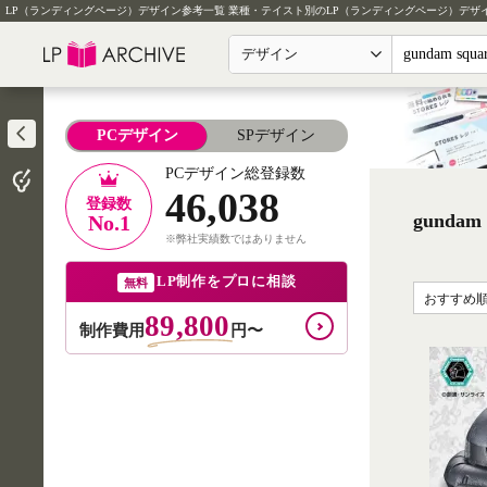
LP（ランディングページ）デザイン参考一覧
業種・テイスト別のLP（ランディングページ）デザ
デザイン
PCデザイン
SPデザイン
PCデザイン総登録数
46,038
登録数
gunda
No.1
※弊社実績数ではありません
LP制作をプロに相談
無料
おすすめ
89,800
制作費用
円〜