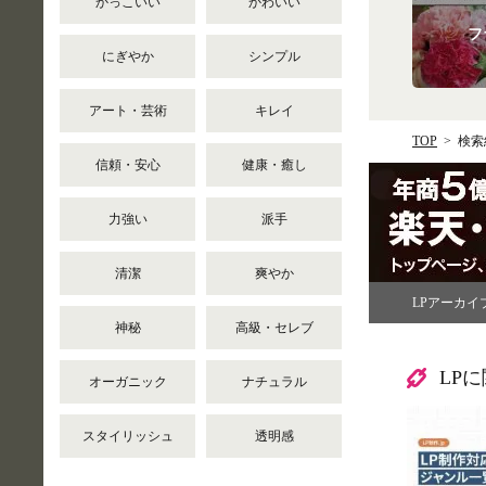
かっこいい
かわいい
フ
にぎやか
シンプル
アート・芸術
キレイ
TOP
検索
信頼・安心
健康・癒し
力強い
派手
清潔
爽やか
LPアーカイ
神秘
高級・セレブ
LP
オーガニック
ナチュラル
スタイリッシュ
透明感