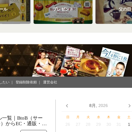
ール
プレゼント
父の日
したい
登録削除依頼
運営会社
8月,
2026
ル一覧｜BtoB（サー
日
月
火
水
木
金
土
）からEC・通販・美
26
27
28
29
30
31
1