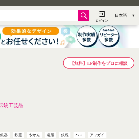
【無料】LP制作をプロに相談
伝統工芸品
部鉄器
鉄瓶
やかん
急須
鉄魂
ハロ
アッガイ