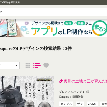
イン実例を毎日更新
m squareのLPデザインの検索結果：2件
順
奥州の土地と匠が育んだ
プレミアムバンダイ
様
Category：
日用雑貨
ガンダム
ザク
ZAKU
南