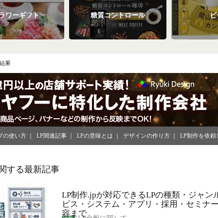
ラワーギフト
糖質コントロール
ビ
結果
ブの使い方
LP関連記事
LPの意味とは
デザインの作り方
LP制作を依頼
に関する最新記事
LP制作.jpが対応できるLPの種類・ジャン
ビス・システム・アプリ・採用・セミナー
容まで