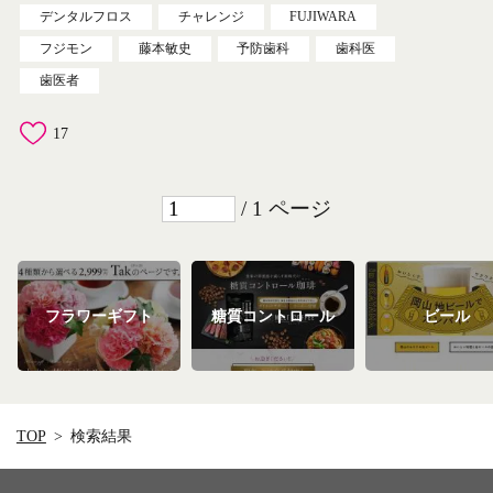
デンタルフロス
チャレンジ
FUJIWARA
フジモン
藤本敏史
予防歯科
歯科医
歯医者
17
/ 1 ページ
フラワーギフト
糖質コントロール
ビール
TOP
検索結果