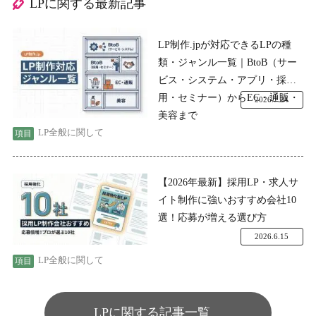
LPに関する最新記事
LP制作.jpが対応できるLPの種
類・ジャンル一覧｜BtoB（サー
ビス・システム・アプリ・採
用・セミナー）からEC・通販・
2026.7.24
美容まで
LP全般に関して
【2026年最新】採用LP・求人サ
イト制作に強いおすすめ会社10
選！応募が増える選び方
2026.6.15
LP全般に関して
LPに関する記事一覧