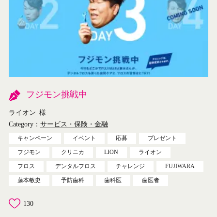
フジモン挑戦中
ライオン
様
Category：
サービス・保険・金融
キャンペーン
イベント
応募
プレゼント
フジモン
クリニカ
LION
ライオン
フロス
デンタルフロス
チャレンジ
FUJIWARA
藤本敏史
予防歯科
歯科医
歯医者
130