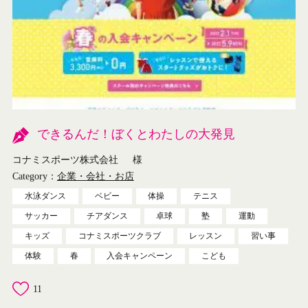
できるんだ！ぼくとわたしの大発見
コナミスポーツ株式会社
様
Category：
企業・会社・お店
水泳ダンス
ベビー
体操
テニス
サッカー
チアダンス
卓球
塾
運動
キッズ
コナミスポーツクラブ
レッスン
習い事
体験
春
入会キャンペーン
こども
11