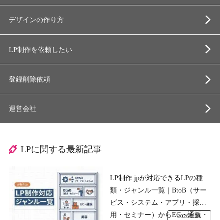
デザインの作り方
LP制作を依頼したい
登録削除依頼
運営会社
LPに関する最新記事
LP制作.jpが対応できるLPの種
類・ジャンル一覧｜BtoB（サー
ビス・システム・アプリ・採
用・セミナー）からEC・通販・
2026.7.24