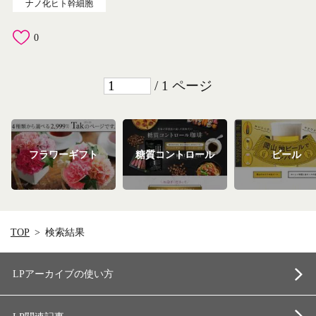
ナノ化ヒト幹細胞
0
/ 1 ページ
フラワーギフト
糖質コントロール
ビール
TOP
検索結果
LPアーカイブの使い方