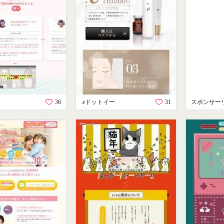
36
.eドットイー
31
スポンサー