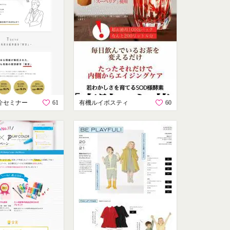
介セミナー
61
有機ルイボスティ
60