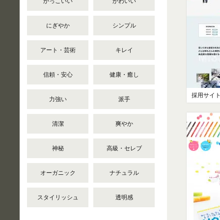
かっこいい
かわいい
にぎやか
シンプル
アート・芸術
キレイ
信頼・安心
健康・癒し
採用サイ
力強い
派手
清潔
爽やか
神秘
高級・セレブ
オーガニック
ナチュラル
スタイリッシュ
透明感