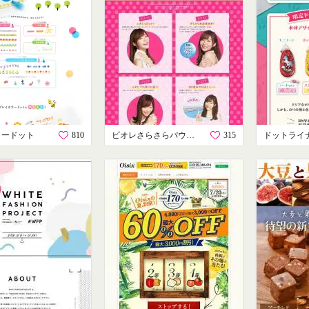
ラードット
810
ビオレさらさらパウダーシート
315