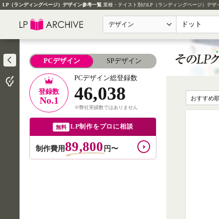
LP（ランディングページ）デザイン参考一覧
業種・テイスト別のLP（ランディングページ）デザ
デザイン
PCデザイン
SPデザイン
PCデザイン総登録数
46,038
登録数
No.1
おすすめ
※弊社実績数ではありません
LP制作をプロに相談
無料
89,800
制作費用
円〜