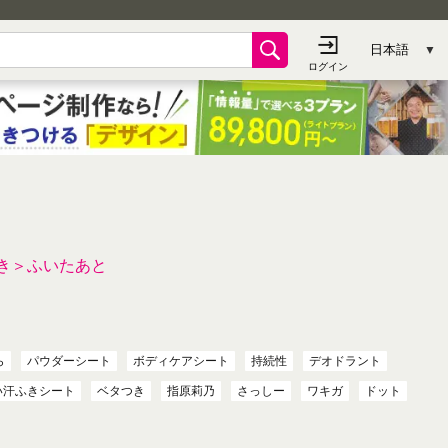
き＞ふいたあと
ら
パウダーシート
ボディケアシート
持続性
デオドラント
い汗ふきシート
ベタつき
指原莉乃
さっしー
ワキガ
ドット