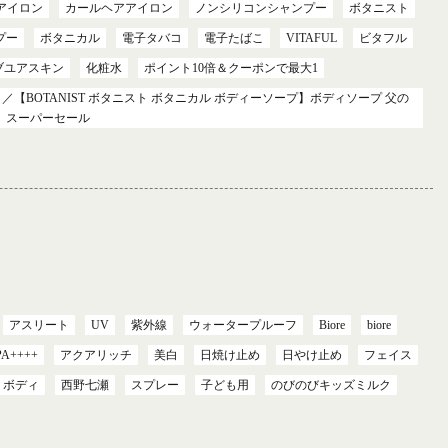
アイロン
カールヘアアイロン
ノンシリコンシャンプー
ボタニスト
プー
ボタニカル
電子タバコ
電子たばこ
VITAFUL
ビタフル
 ラブユアスキン
化粧水
ポイント10倍＆クーポンで最大1
／【BOTANIST ボタニスト ボタニカル ボディーソープ】ボディソープ 父の
夏】スーパーセール
アスリート
UV
紫外線
ウォータープルーフ
Biore
biore
PA++++
アクアリッチ
美白
日焼け止め
日やけ止め
フェイス
ボディ
西野七瀬
スプレー
子ども用
のびのびキッズミルク