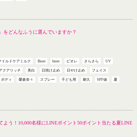
」をどんなふうに選んでいますか？
マイルドケアミルク
Biore
biore
ビオレ
さらさら
UV
アクアリッチ
美白
日焼け止め
日やけ止め
フェイス
ボディ
榮倉奈々
スプレー
子ども用
耐久
SPF値
夏
う！10,000名様にLINEポイント50ポイント当たる夏LINE