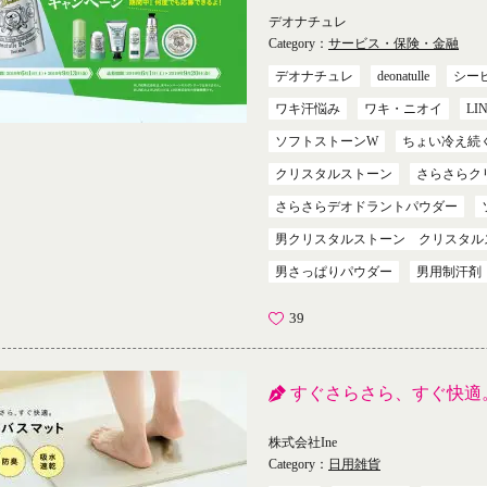
デオナチュレ
Category：
サービス・保険・金融
デオナチュレ
deonatulle
シー
ワキ汗悩み
ワキ・ニオイ
LI
ソフトストーンW
ちょい冷え続
クリスタルストーン
さらさらク
さらさらデオドラントパウダー
男クリスタルストーン クリスタル
男さっぱりパウダー
男用制汗剤
39
すぐさらさら、すぐ快適
株式会社Ine
Category：
日用雑貨