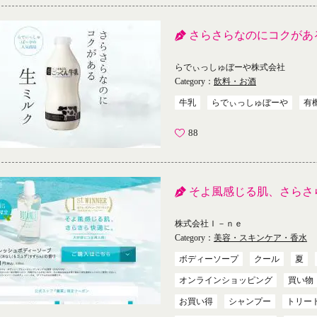
さらさらなのにコクがあ
らでぃっしゅぼーや株式会社
Category：
飲料・お酒
牛乳
らでぃっしゅぼーや
有
88
そよ風感じる肌、さらさ
株式会社Ｉ－ｎｅ
Category：
美容・スキンケア・香水
ボディーソープ
クール
夏
オンラインショッピング
買い物
お買い得
シャンプー
トリー