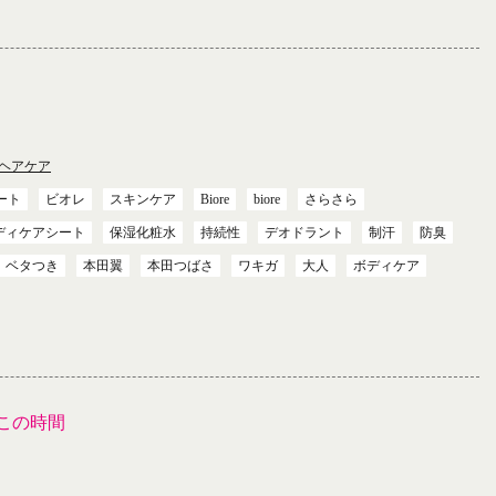
ヘアケア
ート
ビオレ
スキンケア
Biore
biore
さらさら
ディケアシート
保湿化粧水
持続性
デオドラント
制汗
防臭
ベタつき
本田翼
本田つばさ
ワキガ
大人
ボディケア
この時間