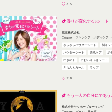
315
香りが変化する♪シート
花王株式会社
Category：
スキンケア・ボディケア・
さらさらパウダーシート
制汗シ
パウダーシート
美肌ケア
ボ
わきの下
におい汗ふきシート
きちんとガール
ラップ
218
もう一人の自分にであう
株式会社ヤッホーブルーイング
Category：
ビール・発泡酒