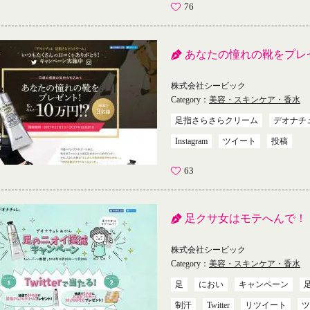
76
あなたの憧れの靴をプレ
株式会社シービック
Category：
美容・スキンケア・香水
足指さらさらクリーム
デオナチ
Instagram
ツイート
投稿
63
足クサ女はモテへんで！
株式会社シービック
Category：
美容・スキンケア・香水
足
におい
キャンペーン
制汗
Twitter
リツイート
ツ