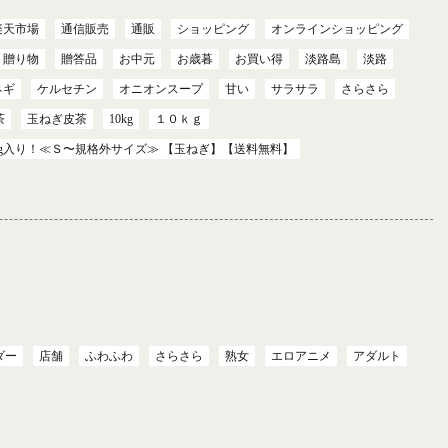
楽天市場
通信販売
通販
ショッピング
オンラインショッピング
贈り物
贈答品
お中元
お歳暮
お買い得
淡路島
淡路
ネギ
ケルセチン
オニオンスープ
甘い
サラサラ
さらさら
茶
玉ねぎ皮茶
10kg
１０ｋｇ
g入り！≪Ｓ〜規格外サイズ≫ 【玉ねぎ】【送料無料】
ダー
店舗
ふわふわ
さらさら
熟女
エロアニメ
アダルト