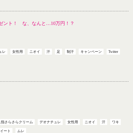
ゼント！ な、なんと…10万円！？
ュレ
女性用
ニオイ
汗
足
制汗
キャンペーン
Twitter
足指さらさらクリーム
デオナチュレ
女性用
ニオイ
汗
ワキ
イート
ムレ