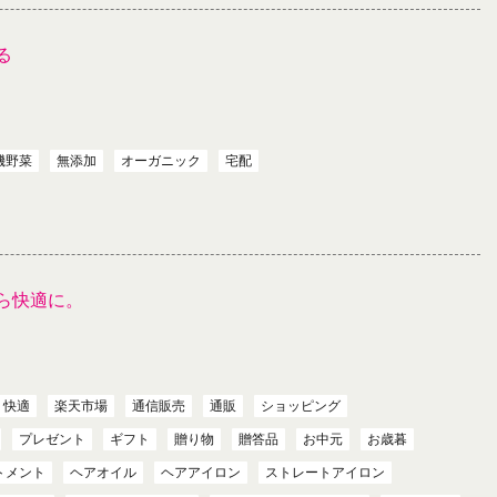
る
機野菜
無添加
オーガニック
宅配
ら快適に。
快適
楽天市場
通信販売
通販
ショッピング
プレゼント
ギフト
贈り物
贈答品
お中元
お歳暮
トメント
ヘアオイル
ヘアアイロン
ストレートアイロン