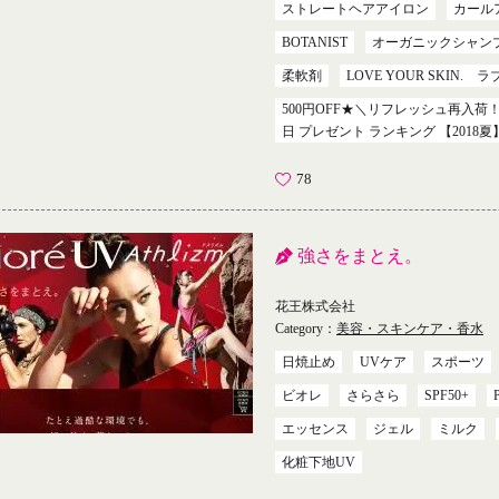
ストレートヘアアイロン
カール
BOTANIST
オーガニックシャン
柔軟剤
LOVE YOUR SKIN.
500円OFF★＼リフレッシュ再入荷！
日 プレゼント ランキング 【2018
78
強さをまとえ。
花王株式会社
Category：
美容・スキンケア・香水
日焼止め
UVケア
スポーツ
ビオレ
さらさら
SPF50+
エッセンス
ジェル
ミルク
化粧下地UV