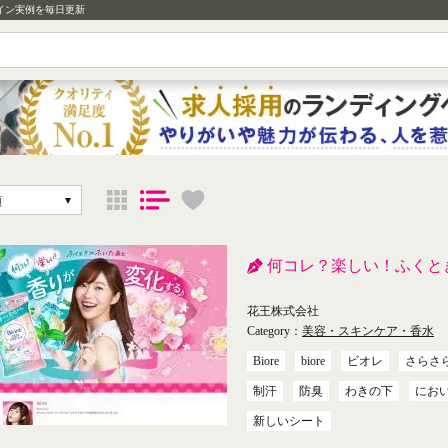
イン実例を毎日更新
順
何コレ？楽しい！ふくと
花王株式会社
Category：
美容・スキンケア・香水
Biore
biore
ビオレ
さらさ
制汗
防臭
わきの下
にお
新しいシート