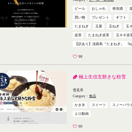
ビール
おしゃれ
発泡酒
買い物
プレゼント
ギフト
たまねぎ
玉葱
玉ねぎ
玉
皮茶
たまねぎ皮茶
玉ネギ皮
【訳あり】淡路島『たまねぎ』 5k
98
極上生信玄餅きな粉雪
雪見亭
Category：
食品
かき氷
スイーツ
スノーパウ
エロ動画
90