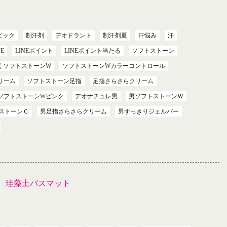
ビック
制汗剤
デオドラント
制汗剤夏
汗悩み
汗
NE
LINEポイント
LINEポイント当たる
ソフトストーン
くソフトストーンW
ソフトストーンWカラーコントロール
リーム
ソフトストーン足指
足指さらさらクリーム
ソフトストーンWピンク
デオナチュレ男
男ソフトストーンＷ
ストーンＣ
男足指さらさらクリーム
男すっきりジェルバー
。珪藻土バスマット