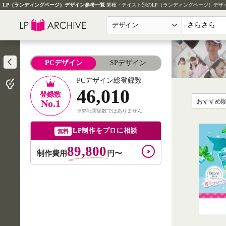
LP（ランディングページ）デザイン参考一覧
業種・テイスト別のLP（ランディングページ）デザ
デザイン
PCデザイン
SPデザイン
PCデザイン総登録数
46,010
登録数
No.1
おすすめ
※弊社実績数ではありません
LP制作をプロに相談
無料
89,800
制作費用
円〜