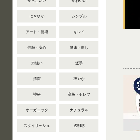
かっこいい
かわいい
にぎやか
シンプル
アート・芸術
キレイ
信頼・安心
健康・癒し
力強い
派手
清潔
爽やか
神秘
高級・セレブ
オーガニック
ナチュラル
スタイリッシュ
透明感